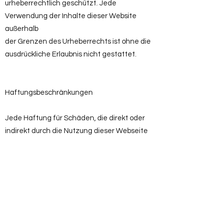
urheberrechtlich geschützt. Jede
Verwendung der Inhalte dieser Website
außerhalb
der Grenzen des Urheberrechts ist ohne die
ausdrückliche Erlaubnis nicht gestattet.
Haftungsbeschränkungen
Jede Haftung für Schäden, die direkt oder
indirekt durch die Nutzung dieser Webseite
entstehen, wird hiermit ausdrücklich
ausgeschlossen, soweit diese nicht auf
grober
Fahrlässigkeit oder Vorsatz der Musikschule
RAINBOW beruhen.