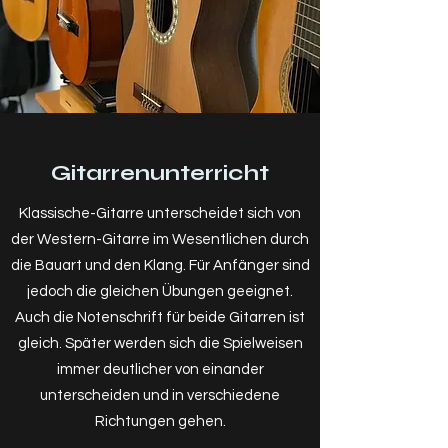
nie. Ein Gitarrensolo ganz vorne auf der
Bühne, das ist der
Traum von vielen. Der Weg dorthin ist aber
sehr mühsam und steinig.
Der Schüler muss sehr viel Geduld und
Ausdauer mitbringen.
Gitarrenunterricht
Die E-Bassgitarre dagegen wollen wenige
Klassische-Gitarre unterscheidet sich von
spielen. Man ahnt gar nicht wie interessant
der Western-Gitarre im Wesentlichen durch
es sein kann, wenn man es richtig lernt. Die
die Bauart und den Klang. Für Anfänger sind
Bassgitarre ist ein
jedoch die gleichen Übungen geeignet.
festes Fundament in jeder BAND. Ob Rock
Auch die Notenschrift für beide Gitarren ist
oder Pop, Jazz oder Heavy-Metal.
gleich. Später werden sich die Spielweisen
immer deutlicher von einander
unterscheiden und in verschiedene
Richtungen gehen.